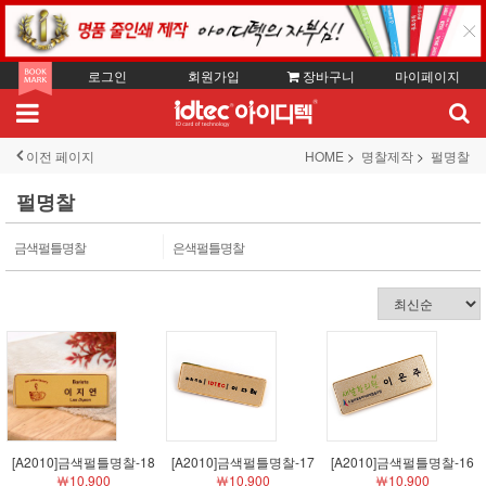
로그인
회원가입
장바구니
마이페이지
이전 페이지
HOME
명찰제작
펄명찰
펄명찰
금색펄틀명찰
은색펄틀명찰
[A2010]금색펄틀명찰-18
[A2010]금색펄틀명찰-17
[A2010]금색펄틀명찰-16
￦10,900
￦10,900
￦10,900