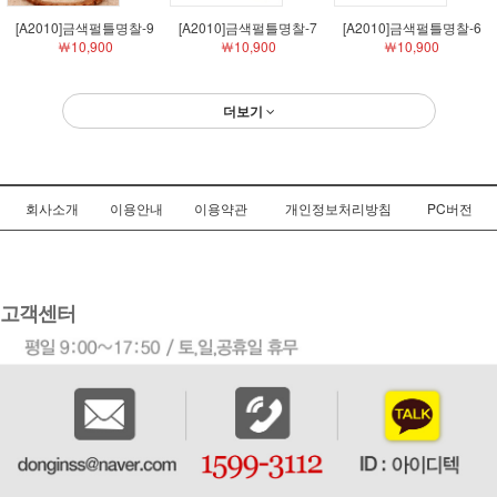
[A2010]금색펄틀명찰-9
[A2010]금색펄틀명찰-7
[A2010]금색펄틀명찰-6
￦10,900
￦10,900
￦10,900
더보기
회사소개
이용안내
이용약관
개인정보처리방침
PC버전
고객센터