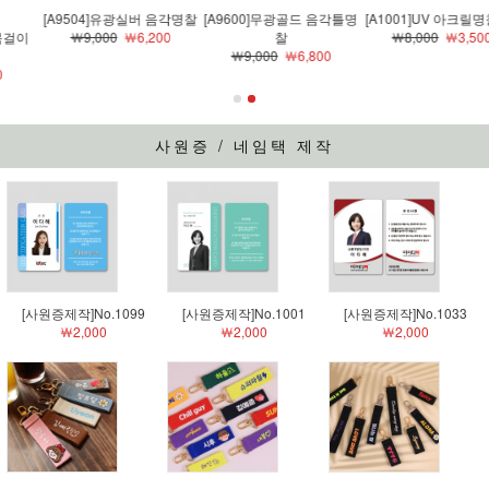
[A9504]유광실버 음각명찰
[A9600]무광골드 음각틀명
[A1001]UV 아크릴명찰-02
￦9,000
￦6,200
찰
￦8,000
￦3,500
￦9,000
￦6,800
사원증 / 네임택 제작
[사원증제작]No.1099
[사원증제작]No.1001
[사원증제작]No.1033
￦2,000
￦2,000
￦2,000
파스텔 스트랩키링
컬러 스트랩키링
블랙 스트랩키링