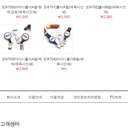
[C6703]아이디홀더A철/청
[C6701]홀더A철(에폭시인
[C6702]홀더B철(에폭시인
색,검정(에폭시인쇄)
쇄)
쇄)
￦3,340
￦2,530
￦2,280
[C6703]아이디홀더A철/백
[C6704]아이디홀더B철(에
색(에폭시인쇄)
폭시인쇄)
￦2,840
￦0
회사소개
이용안내
이용약관
개인정보처리방침
PC버전
고객센터