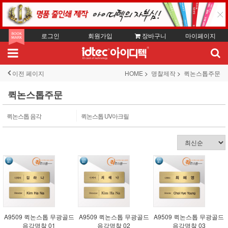
로그인
회원가입
장바구니
마이페이지
이전 페이지
HOME
명찰제작
퀵논스톱주문
퀵논스톱주문
퀵논스톱 음각
퀵논스톱 UV아크릴
A9509 퀵논스톱 무광골드
A9509 퀵논스톱 무광골드
A9509 퀵논스톱 무광골드
음각명찰 01
음각명찰 02
음각명찰 03